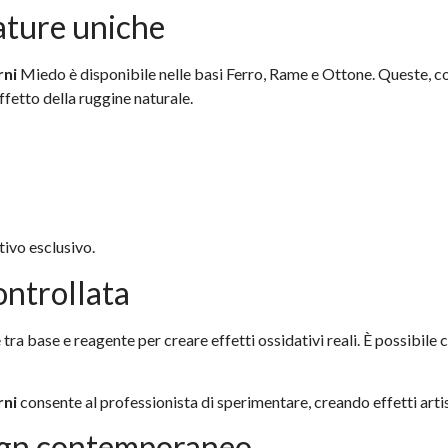
mature uniche
rni
Miedo è disponibile nelle basi Ferro, Rame e Ottone. Queste, co
fetto della ruggine naturale.
ivo esclusivo.
ontrollata
 tra base e reagente per creare effetti ossidativi reali. È possibile
rni
consente al professionista di sperimentare, creando effetti artist
sign contemporaneo