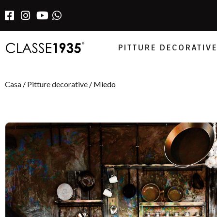
PITTURE DECORATIV
Casa
/
Pitture decorative
/ Miedo