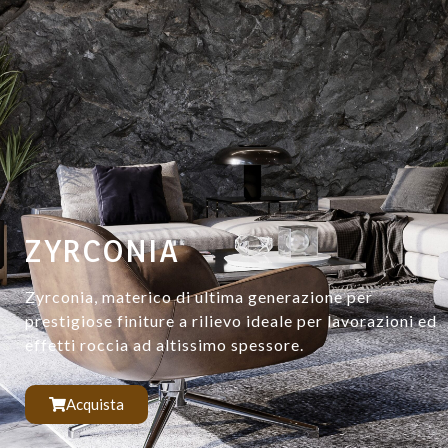
ZYRCONIA
Zyrconia, materico di ultima generazione per
prestigiose finiture a rilievo ideale per lavorazioni ed
effetti roccia ad altissimo spessore.
Acquista