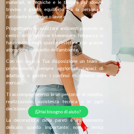
materiali, le tecniche e le texture più idonee
trovino il giusto equilibrio tra la persona e
l’ambiente in cui vive o lavora.
Progettiamo e realizzare ambienti ponendo al
centro dell’attenzione il benessere, l’eleganza, la
funzionalità degli spazi e l’estetica, con grande
attenzione al rispetto dell’ambiente.
Con noi avrai a Tua disposizione un team di
professionisti, sempre aggiornati, capaci di
adattarsi e gestire i continui mutamenti del
mercato.
Ti accompagneremo in un percorso di vendita,
realizzazione, assistenza tecnica e in ogni
decisione riguardante il tuo progetto.
Hai bisogno di aiuto?
La decorazione delle pareti è un momento
delicato quanto importante: non si limita