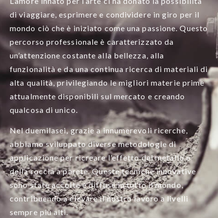
L’amore innato per l’arte ci ha donato la possibilità
di viaggiare, esprimere e condividere in giro per il
mondo ciò che è iniziato come una passione. Questo
percorso professionale è caratterizzato da
un’attenzione costante alla bellezza, alla
funzionalità e da una continua ricerca di materiali di
alta qualità, privilegiando le migliori materie prime
attualmente disponibili sul mercato e creando
qualcosa di unico.
Nel duemilasei, grazie a innumerevoli ricerche,
abbiamo sviluppato diverse metodologie di
applicazione per ricreare l’effetto del metallo e
della roccia a parete. Queste tecniche innovative
sono state accolte e diffuse in tutto il mondo,
contribuendo a elevare il nostro lavoro a livelli
sempre più alti.