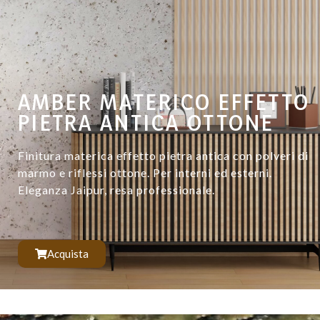
AMBER MATERICO EFFETTO
PIETRA ANTICA OTTONE
Finitura materica effetto pietra antica con polveri di
marmo e riflessi ottone. Per interni ed esterni.
Eleganza Jaipur, resa professionale.
Acquista