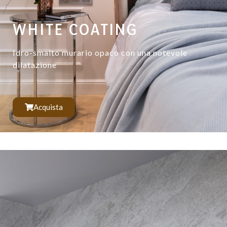
WHITE COATING
Idro-smalto murario opaco con una notevole
dilatazione
Acquista