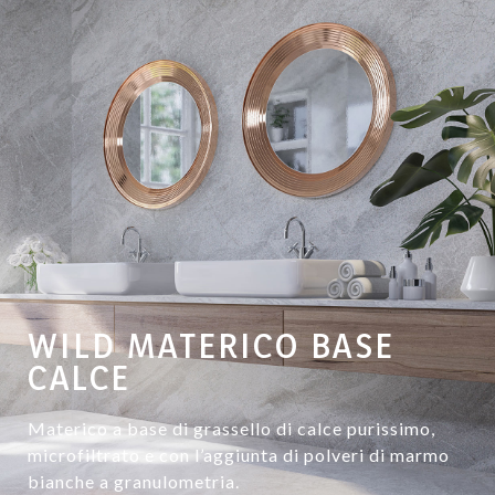
WILD MATERICO BASE
CALCE
Materico a base di grassello di calce purissimo,
microfiltrato e con l’aggiunta di polveri di marmo
bianche a granulometria.