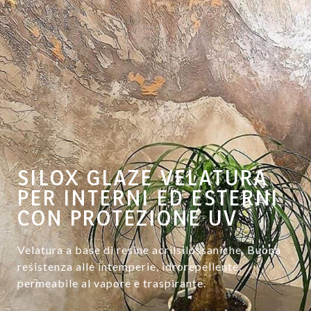
SILOX GLAZE VELATURA
PER INTERNI ED ESTERNI
CON PROTEZIONE UV
Velatura a base di resine acrilsilossaniche. Buona
resistenza alle intemperie, idrorepellente,
permeabile al vapore e traspirante.