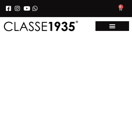
0
PITTURE DECORATIVE MADE
IN ITALY
Certi di regalarvi sensazioni forti,
calore e soprattutto colore