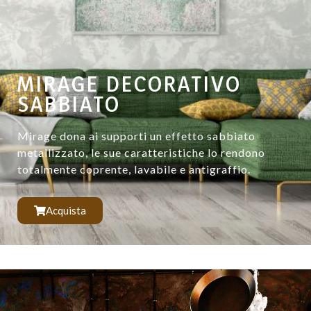
MIRAGE DECORATIVO
SABBIATO
Mirage dona ai supporti un effetto sabbiato
metallizzato, le sue caratteristiche lo rendono
totalmente coprente, lavabile e antigraffio.
Acquista