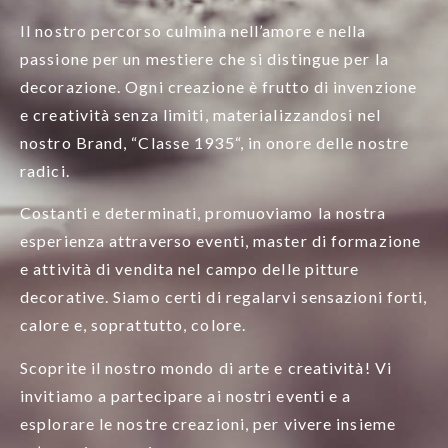
Il nostro percorso culmina nell’amore e nella
passione per un mestiere che si distingue per la
decorazione. Ogni creazione è frutto di invenzione
e creatività senza limiti, materializzandosi nel
nostro Brand, “Classe 1935“, in onore delle nostre
radici.
Costanti e determinati, promuoviamo la nostra
esperienza attraverso eventi, master di formazione
e attività di vendita nel campo delle pitture
decorative. Siamo certi di regalarvi sensazioni forti,
calore e, soprattutto, colore.
Scoprite il nostro mondo di arte e creatività! Vi
invitiamo a partecipare ai nostri eventi e a
esplorare le nostre creazioni, per vivere insieme