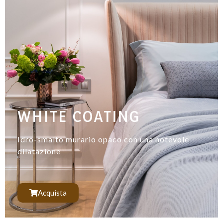
WHITE COATING
Idro-smalto murario opaco con una notevole
dilatazione
Acquista