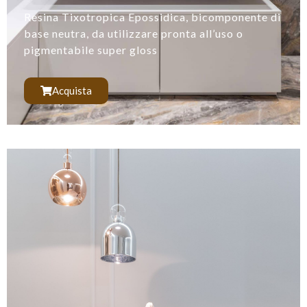
Resina Tixotropica Epossidica, bicomponente di
base neutra, da utilizzare pronta all’uso o
pigmentabile super gloss
Acquista