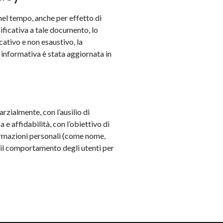
el tempo, anche per effetto di
ificativa a tale documento, lo
cativo e non esaustivo, la
e informativa è stata aggiornata in
arzialmente, con l’ausilio di
a e affidabilità, con l’obiettivo di
informazioni personali (come nome,
a il comportamento degli utenti per