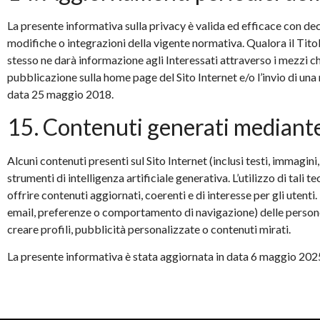
La presente informativa sulla privacy è valida ed efficace con d
modifiche o integrazioni della vigente normativa. Qualora il Tit
stesso ne darà informazione agli Interessati attraverso i mezzi ch
pubblicazione sulla home page del Sito Internet e/o l’invio di una 
data 25 maggio 2018.
15. Contenuti generati mediante 
Alcuni contenuti presenti sul Sito Internet (inclusi testi, immagini
strumenti di intelligenza artificiale generativa. L’utilizzo di tali 
offrire contenuti aggiornati, coerenti e di interesse per gli utenti
email, preferenze o comportamento di navigazione) delle persone ch
creare profili, pubblicità personalizzate o contenuti mirati.
La presente informativa è stata aggiornata in data 6 maggio 202