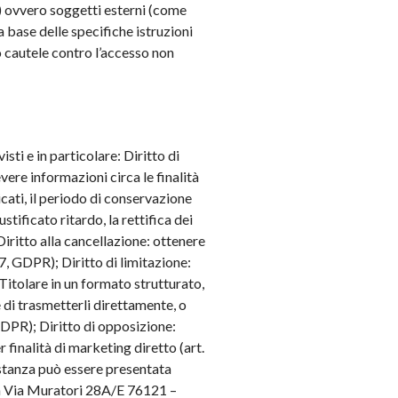
a) ovvero soggetti esterni (come
a base delle specifiche istruzioni
o cautele contro l’accesso non
sti e in particolare: Diritto di
vere informazioni circa le finalità
icati, il periodo di conservazione
stificato ritardo, la rettifica dei
iritto alla cancellazione: ottenere
 17, GDPR); Diritto di limitazione:
 Titolare in un formato strutturato,
e di trasmetterli direttamente, o
 GDPR); Diritto di opposizione:
 finalità di marketing diretto (art.
istanza può essere presentata
ia Via Muratori 28A/E 76121 –