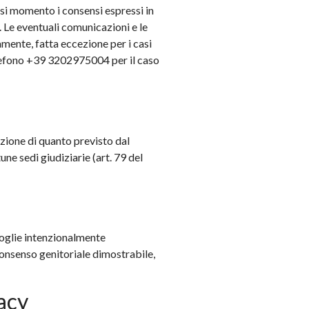
si momento i consensi espressi in
 Le eventuali comunicazioni e le
amente, fatta eccezione per i casi
telefono +39 3202975004 per il caso
lazione di quanto previsto dal
ne sedi giudiziarie (art. 79 del
ccoglie intenzionalmente
 consenso genitoriale dimostrabile,
vacy