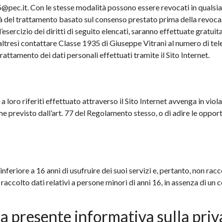
5@pec.it. Con le stesse modalità possono essere revocati in qualsia
tà del trattamento basato sul consenso prestato prima della revoca.
esercizio dei diritti di seguito elencati, saranno effettuate gratuit
o altresì contattare Classe 1935 di Giuseppe Vitrani al numero di 
rattamento dei dati personali effettuati tramite il Sito Internet.
a loro riferiti effettuato attraverso il Sito Internet avvenga in vio
previsto dall’art. 77 del Regolamento stesso, o di adire le opportu
nferiore a 16 anni di usufruire dei suoi servizi e, pertanto, non ra
raccolto dati relativi a persone minori di anni 16, in assenza di un
a presente informativa sulla pri