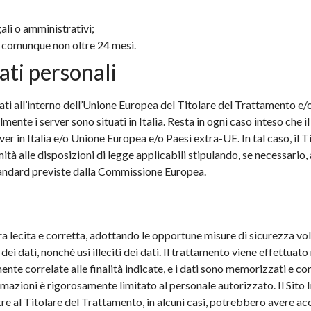
ali o amministrativi;
 e comunque non oltre 24 mesi.
ati personali
ti all’interno dell’Unione Europea del Titolare del Trattamento e/o
te i server sono situati in Italia. Resta in ogni caso inteso che il
ver in Italia e/o Unione Europea e/o Paesi extra-UE. In tal caso, il 
ità alle disposizioni di legge applicabili stipulando, se necessario,
tandard previste dalla Commissione Europea.
iera lecita e corretta, adottando le opportune misure di sicurezza v
ei dati, nonchè usi illeciti dei dati. Il trattamento viene effettua
nte correlate alle finalità indicate, e i dati sono memorizzati e con
formazioni è rigorosamente limitato al personale autorizzato. Il Sit
re al Titolare del Trattamento, in alcuni casi, potrebbero avere acc